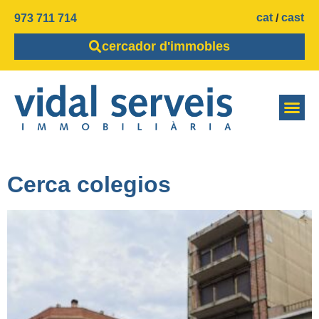
cat
cast
973 711 714
cercador d'immobles
Cerca colegios