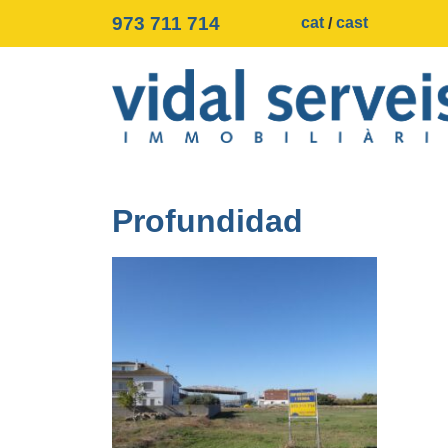
973 711 714
cat
cast
Profundidad