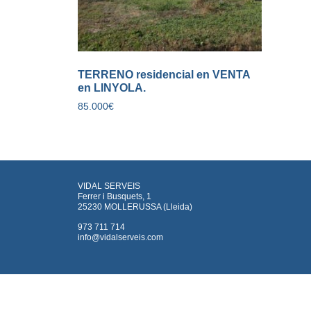
TERRENO residencial en VENTA
en LINYOLA.
85.000
€
VIDAL SERVEIS
Ferrer i Busquets, 1
25230 MOLLERUSSA (Lleida)
973 711 714
info@vidalserveis.com