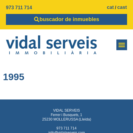
cat
cast
973 711 714
buscador de inmuebles
1995
VIDAL SERVEIS
Ferrer i Busquets, 1
25230 MOLLERUSSA (Lleida)
973 711 714
info@vidalserveis.com