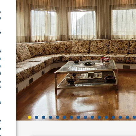
,
n
e
e
a
a
n
,
y
a
y
o
n