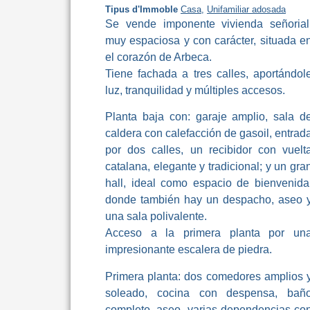
Tipus d'Immoble
Casa
,
Unifamiliar adosada
Se vende imponente vivienda señorial
muy espaciosa y con carácter, situada e
el corazón de Arbeca.
Tiene fachada a tres calles, aportándol
luz, tranquilidad y múltiples accesos.
Planta baja con: garaje amplio, sala d
caldera con calefacción de gasoil, entrad
por dos calles, un recibidor con vuelt
catalana, elegante y tradicional; y un gra
hall, ideal como espacio de bienvenida
donde también hay un despacho, aseo 
una sala polivalente.
Acceso a la primera planta por un
impresionante escalera de piedra.
Primera planta: dos comedores amplios 
soleado, cocina con despensa, bañ
completo, aseo, varias dependencias co