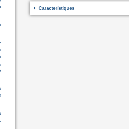
o
Característiques
n
y
a
n
,
o
a
s
a
,