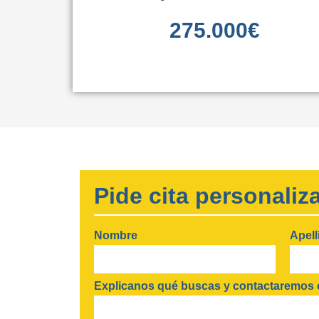
275.000
€
Pide cita personaliz
Nombre
Apell
Explicanos qué buscas y contactaremos c