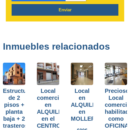
Enviar
Inmuebles relacionados
Estructura
Local
Local
Precioso
de 2
comercial
en
Local
pisos +
en
ALQUILER
comercia
planta
ALQUILER
en
habilitad
baja + 2
en el
MOLLERUSSA.
como
trasteros
CENTRO
OFICINA