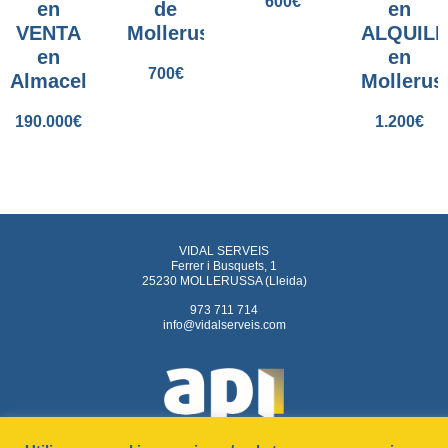
600
€
en
de
en
VENTA
Mollerussa.
ALQUIL
en
en
700
€
Almacelles.
Mollerus
190.000
€
1.200
€
VIDAL SERVEIS
Ferrer i Busquets, 1
25230 MOLLERUSSA (Lleida)
973 711 714
info@vidalserveis.com