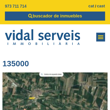
cat
cast
973 711 714
buscador de inmuebles
135000