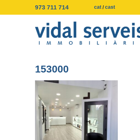
973 711 714
cat
cast
153000