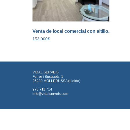
Venta de local comercial con altillo.
153.000
€
VIDAL SERVEIS
Ferrer i Busquets, 1
25230 MOLLERUSSA (Lleida)
973 711 714
info@vidalserveis.com