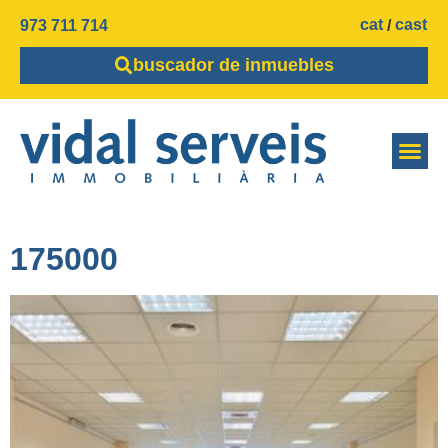
cat
cast
973 711 714
buscador de inmuebles
175000