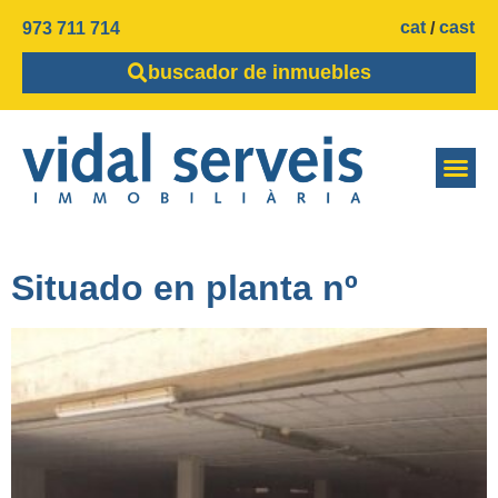
cat
cast
973 711 714
buscador de inmuebles
Situado en planta nº