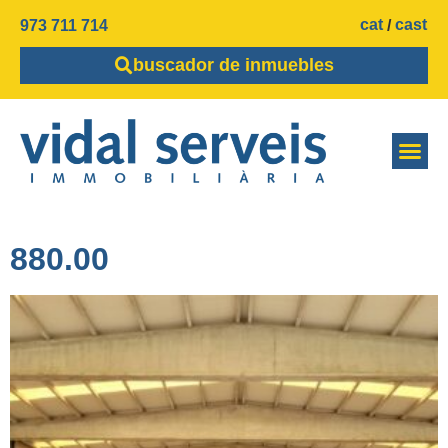
cat
cast
973 711 714
buscador de inmuebles
880.00