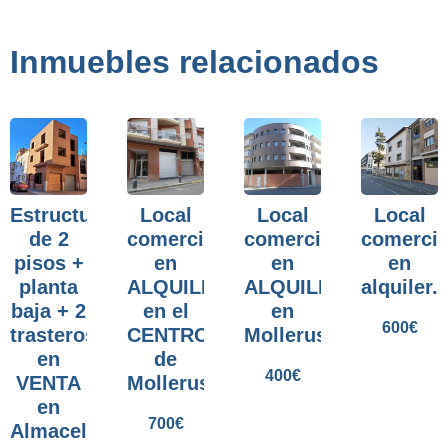
Inmuebles relacionados
Estructura
Local
Local
Local
de 2
comercial
comercial
comercia
pisos +
en
en
en
planta
ALQUILER
ALQUILER
alquiler.
baja + 2
en el
en
600
€
trasteros
CENTRO
Mollerussa.
en
de
400
€
VENTA
Mollerussa.
en
700
€
Almacelles.