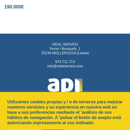
190.000
€
VIDAL SERVEIS
Ferrer i Busquets, 1
25230 MOLLERUSSA (Lleida)
973 711 714
info@vidalserveis.com
Utilizamos cookies propias y / o de terceros para mejorar
nuestros servicios y su experiencia en nuestra web en
base a sus preferencias mediante el 'análisis de sus
Aviso legal
Política de privacidad
Política de cookies
hábitos de navegación. A 'pulsar el botón de acepto está
autorizando expresamente al uso indicado.