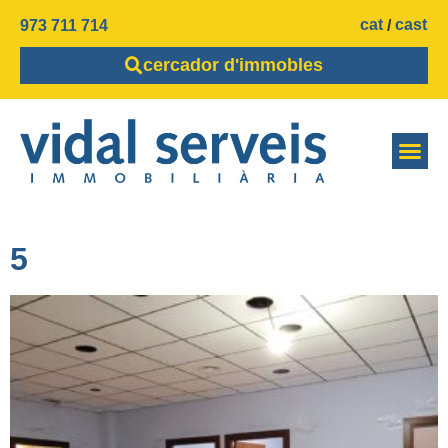
cat
cast
973 711 714
cercador d'immobles
5