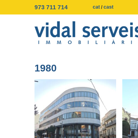
973 711 714
cat
cast
1980