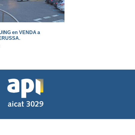
ING en VENDA a
ERUSSA.
€