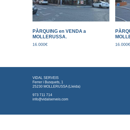
PÀRQUING en VENDA a
PÀRQU
MOLLERUSSA.
MOLL
16.000
€
16.000
VIDAL SERVEIS
Ferrer i Busquets, 1
25230 MOLLERUSSA (Lleida)
973 711 714
info@vidalserveis.com