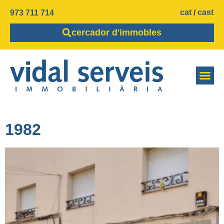
cat
cast
973 711 714
cercador d'immobles
1982