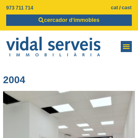
cat
cast
973 711 714
cercador d'immobles
2004