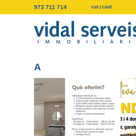
973 711 714
cat
cast
A