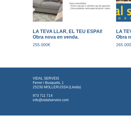
LA TEVA LLAR, EL TEU ESPAI!
LA TE
Obra nova en venda.
Obra n
255.000
€
265.00
VIDAL SERVEIS
Ferrer i Busquets, 1
25230 MOLLERUSSA (Lleida)
973 711 714
info@vidalserveis.com