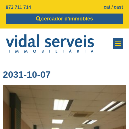
cat
cast
973 711 714
cercador d'immobles
2031-10-07