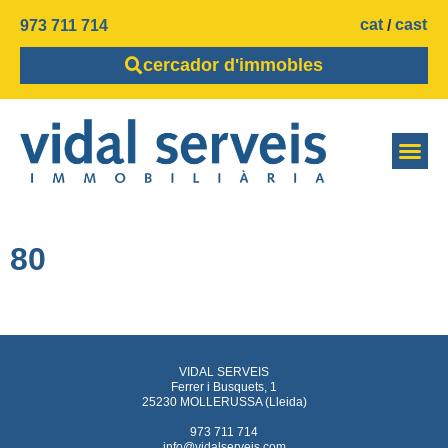
cat
cast
973 711 714
cercador d'immobles
80
VIDAL SERVEIS
Ferrer i Busquets, 1
25230 MOLLERUSSA (Lleida)
973 711 714
info@vidalserveis.com