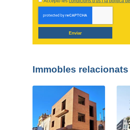
Accepto les
condicions d'ús i la política de
Enviar
Immobles relacionats