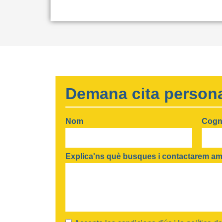
Demana cita persona
Nom
Cog
Explica'ns què busques i contactarem amb