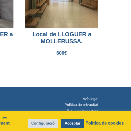
ER a
Local de LLOGUER a
MOLLERUSSA.
600
€
Avís legal
Política de privacitat
Política de cookies
 les
ament
Política de cookies
Configuració
Acceptar