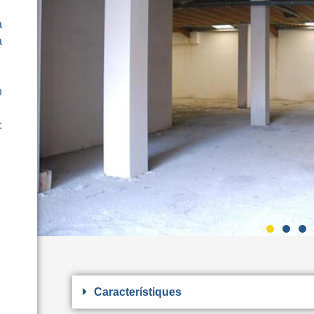
a
a
n
:
Característiques