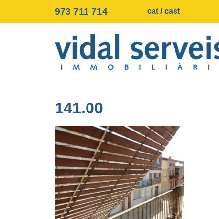
973 711 714
cat
cast
141.00