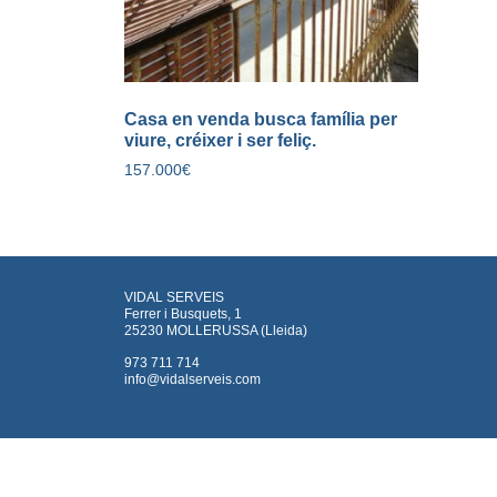
Casa en venda busca família per
viure, créixer i ser feliç.
157.000
€
VIDAL SERVEIS
Ferrer i Busquets, 1
25230 MOLLERUSSA (Lleida)
973 711 714
info@vidalserveis.com