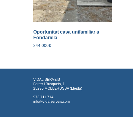
Oportunitat casa unifamiliar a
Fondarella
244.000
€
VIDAL SERVEIS
Ferrer i Busquets, 1
25230 MOLLERUSSA (Lleida)
973 711 714
info@vidalserveis.com