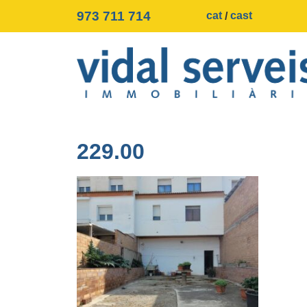
973 711 714
cat
cast
229.00