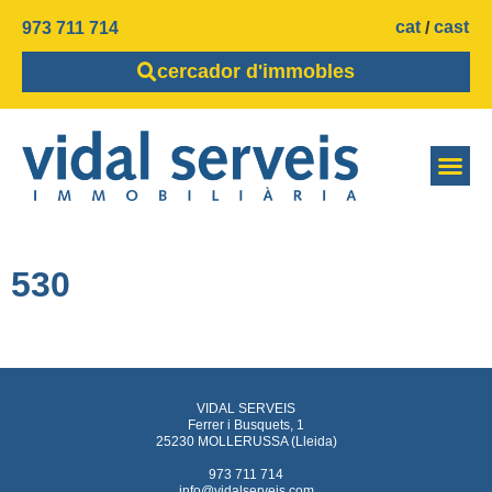
cat
cast
973 711 714
cercador d'immobles
530
VIDAL SERVEIS
Ferrer i Busquets, 1
25230 MOLLERUSSA (Lleida)
973 711 714
info@vidalserveis.com