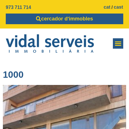
cat
cast
973 711 714
cercador d'immobles
1000