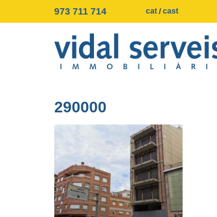
973 711 714
cat
cast
290000