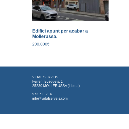
Edifici apunt per acabar a
Mollerussa.
290.000
€
VIDAL SERVEIS
Ferrer i Busquets, 1
25230 MOLLERUSSA (Lleida)
973 711 714
info@vidalserveis.com