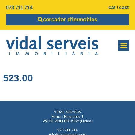
cat
cast
973 711 714
cercador d'immobles
523.00
VIDAL SERVEIS
Ferrer i Busquets, 1
25230 MOLLERUSSA (Lleida)
973 711 714
info@vidalserveis.com