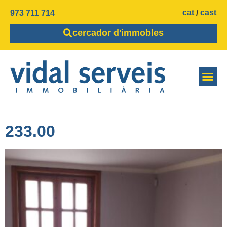
cat
cast
973 711 714
cercador d'immobles
233.00