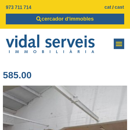
cat
cast
973 711 714
cercador d'immobles
585.00