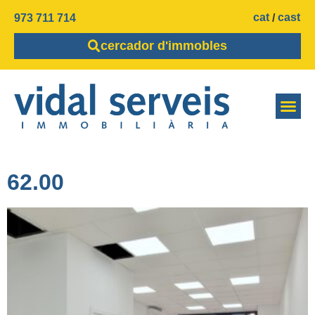
cat
cast
973 711 714
cercador d'immobles
62.00