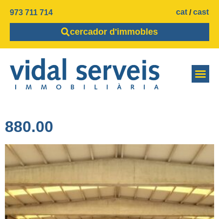
cat
cast
973 711 714
cercador d'immobles
880.00