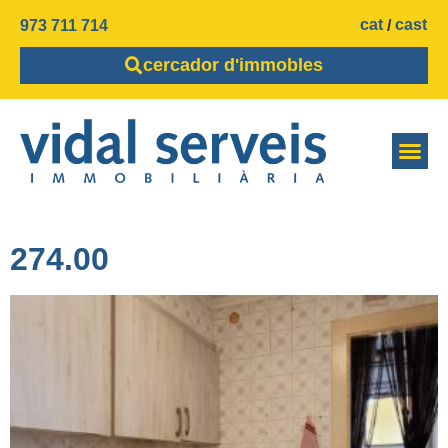
cat
cast
973 711 714
cercador d'immobles
274.00