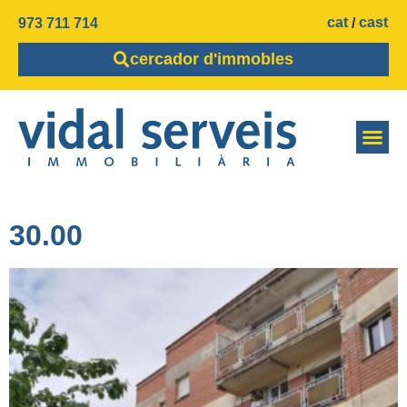
cat
cast
973 711 714
cercador d'immobles
30.00