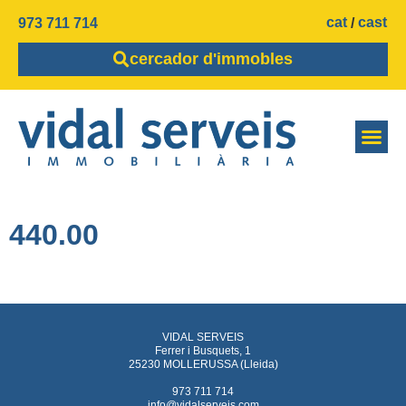
cat
cast
973 711 714
cercador d'immobles
440.00
VIDAL SERVEIS
Ferrer i Busquets, 1
25230 MOLLERUSSA (Lleida)
973 711 714
info@vidalserveis.com