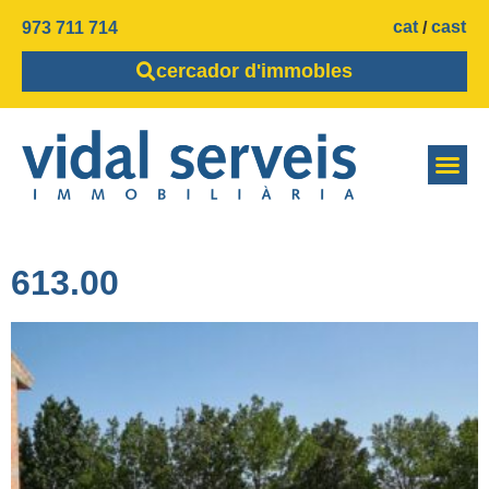
cat
cast
973 711 714
cercador d'immobles
613.00