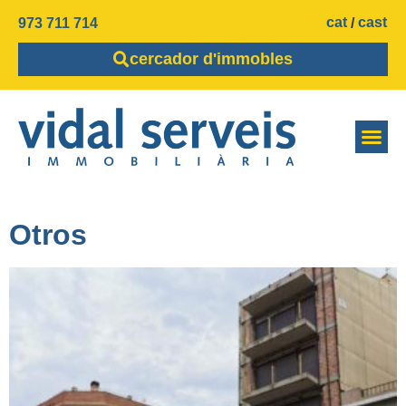
cat
cast
973 711 714
cercador d'immobles
Otros