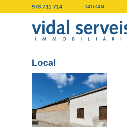
973 711 714
cat
cast
Local