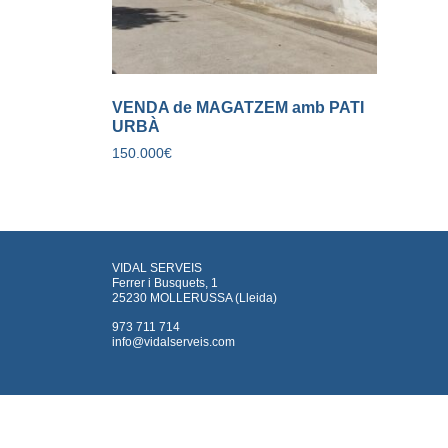
VENDA de MAGATZEM amb PATI
URBÀ
150.000
€
VIDAL SERVEIS
Ferrer i Busquets, 1
25230 MOLLERUSSA (Lleida)
973 711 714
info@vidalserveis.com