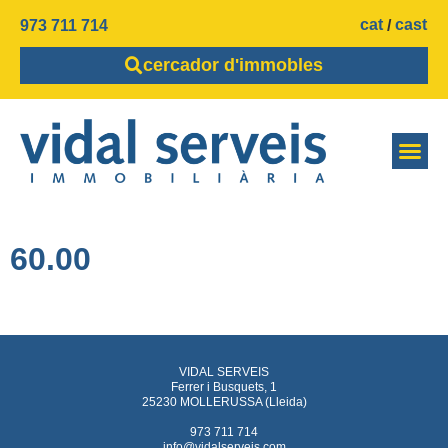
cat
cast
973 711 714
cercador d'immobles
60.00
VIDAL SERVEIS
Ferrer i Busquets, 1
25230 MOLLERUSSA (Lleida)
973 711 714
info@vidalserveis.com