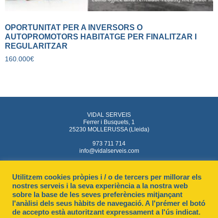
OPORTUNITAT PER A INVERSORS O
AUTOPROMOTORS HABITATGE PER FINALITZAR I
REGULARITZAR
160.000
€
VIDAL SERVEIS
Ferrer i Busquets, 1
25230 MOLLERUSSA (Lleida)
973 711 714
info@vidalserveis.com
Utilitzem cookies pròpies i / o de tercers per millorar els
nostres serveis i la seva experiència a la nostra web
sobre la base de les seves preferències mitjançant
l'anàlisi dels seus hàbits de navegació. A l'prémer el botó
de accepto està autoritzant expressament a l'ús indicat.