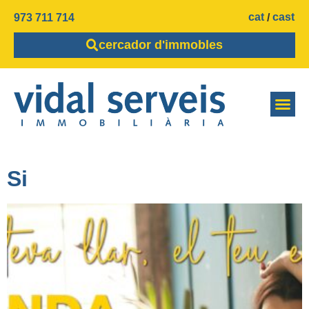
cat
cast
973 711 714
cercador d'immobles
Si