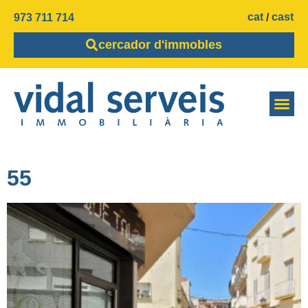
cat
cast
973 711 714
cercador d'immobles
55