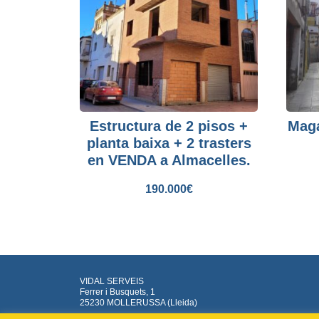
Estructura de 2 pisos +
Mag
planta baixa + 2 trasters
en VENDA a Almacelles.
190.000
€
VIDAL SERVEIS
Ferrer i Busquets, 1
25230 MOLLERUSSA (Lleida)