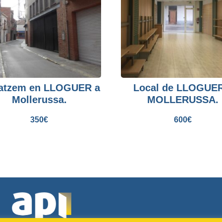
atzem en LLOGUER a
Local de LLOGUER
Mollerussa.
MOLLERUSSA.
350
€
600
€