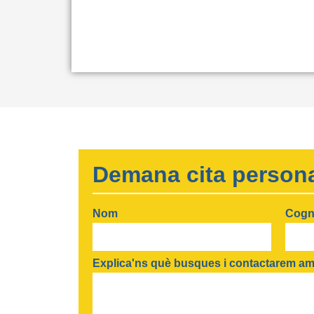
Demana cita persona
Nom
Cog
Explica'ns què busques i contactarem amb