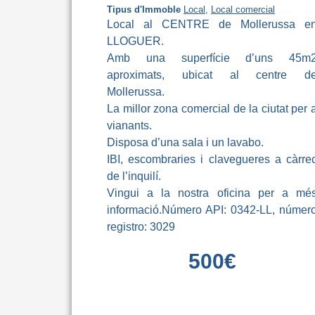
Tipus d'Immoble
Local
,
Local comercial
Local al CENTRE de Mollerussa e
LLOGUER.
Amb una superfície d’uns 45m
aproximats, ubicat al centre d
Mollerussa.
La millor zona comercial de la ciutat per 
vianants.
Disposa d’una sala i un lavabo.
IBI, escombraries i clavegueres a càrre
de l’inquilí.
Vingui a la nostra oficina per a mé
informació.Número API: 0342-LL, númer
registro: 3029
500
€