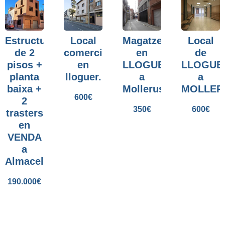
Estructura
Local
Magatzem
Local
de 2
comercial
en
de
pisos +
en
LLOGUER
LLOGUE
planta
lloguer.
a
a
baixa +
Mollerussa.
MOLLER
600
€
2
350
€
600
€
trasters
en
VENDA
a
Almacelles.
190.000
€