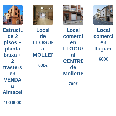
Estructura
Local
Local
Local
de 2
de
comercial
comercia
pisos +
LLOGUER
en
en
planta
a
LLOGUER
lloguer.
baixa +
MOLLERUSSA.
al
600
€
2
CENTRE
600
€
trasters
de
en
Mollerussa.
VENDA
700
€
a
Almacelles.
190.000
€