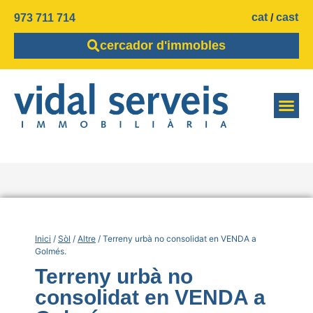
cat
cast
973 711 714
cercador d'immobles
Inici
/
Sòl
/
Altre
/ Terreny urbà no consolidat en VENDA a
Golmés.
Terreny urbà no
consolidat en VENDA a