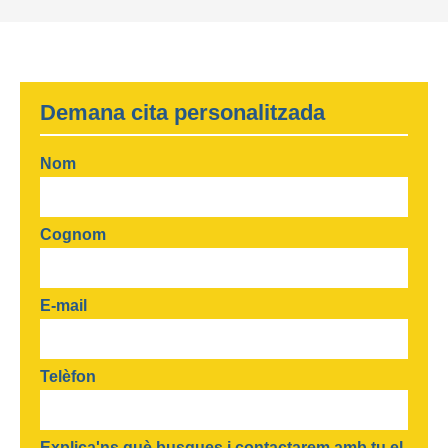
Demana cita personalitzada
Nom
Cognom
E-mail
Telèfon
Explica'ns què busques i contactarem amb tu el