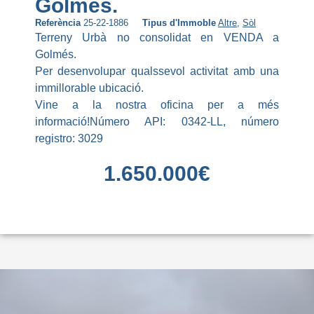
Golmés.
Referència
25-22-1886
Tipus d'Immoble
Altre
,
Sòl
Terreny Urbà no consolidat en VENDA a
Golmés.
Per desenvolupar qualssevol activitat amb una
immillorable ubicació.
Vine a la nostra oficina per a més
informació!Número API: 0342-LL, número
registro: 3029
1.650.000
€