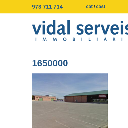
973 711 714
cat
cast
1650000