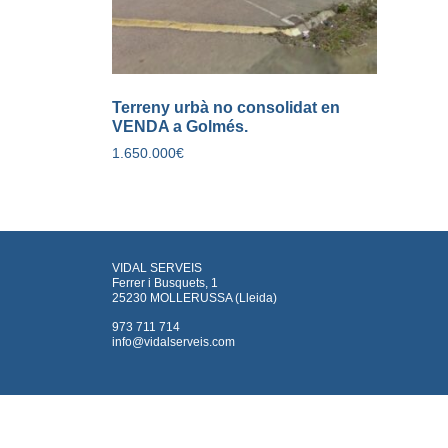
Terreny urbà no consolidat en
VENDA a Golmés.
1.650.000
€
VIDAL SERVEIS
Ferrer i Busquets, 1
25230 MOLLERUSSA (Lleida)
973 711 714
info@vidalserveis.com